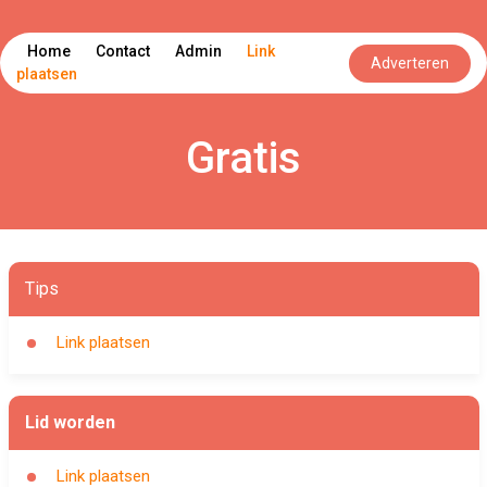
Home
Contact
Admin
Link
Adverteren
plaatsen
Gratis
Tips
Link plaatsen
Lid worden
Link plaatsen